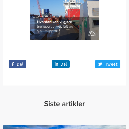
Del
Del
Tweet



Siste artikler