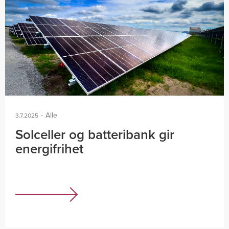
-
Alle
3.7.2025
Solceller og batteribank gir
energifrihet